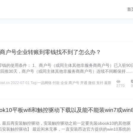
首
商户号企业转账到零钱找不到了怎么办？
零钱的使用条件： 1、商户号（或同主体其他非服务商商户号）已入驻90
日回推30天，商户号（或同主体其他非服务商商户号）连续不间断保持…
wl.cn
2022-07-01
Tag:
一品网络
付款
企业
商户号
开通
微信
支付
最新
2770
0
ok10平板wifi和触控驱动下载以及能不能装win7或win
，最后再安装触控驱动，安装触控驱动之前一定要先装obook10的其他驱
后安装触控驱动】 最近闲来无事，一直安装昂达官方提供的win10系统的