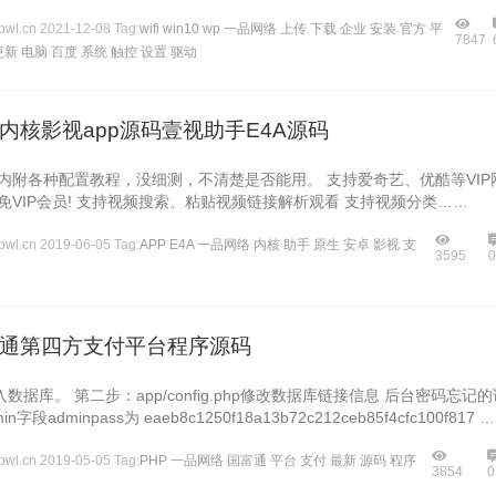
wl.cn
2021-12-08
Tag:
wifi
win10
wp
一品网络
上传
下载
企业
安装
官方
平
7847
更新
电脑
百度
系统
触控
设置
驱动
内核影视app源码壹视助手E4A源码
 内附各种配置教程，没细测，不清楚是否能用。 支持爱奇艺、优酷等VIP
免VIP会员! 支持视频搜索、粘贴视频链接解析观看 支持视频分类……
wl.cn
2019-06-05
Tag:
APP
E4A
一品网络
内核
助手
原生
安卓
影视
支
3595
通第四方支付平台程序源码
数据库。 第二步：app/config.php修改数据库链接信息 后台密码忘记的
n字段adminpass为 eaeb8c1250f18a13b72c212ceb85f4cfc100f817 
wl.cn
2019-05-05
Tag:
PHP
一品网络
国富通
平台
支付
最新
源码
程序
3854
0