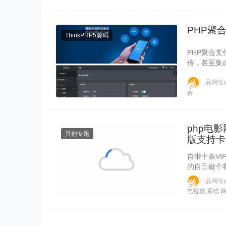
PHP聚
ThinkPHP5源码
PHP聚合支
传，甚至集
一品网络ip
合
php电
其他专题
版支持卡
自带十条V
的自己做个
一品网络ip
电视剧
系统