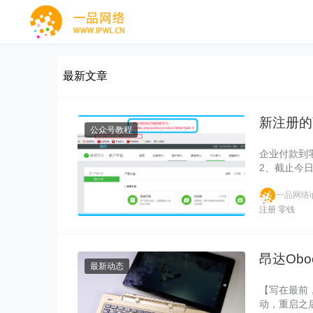
最新文章
新注册的
公众号教程
企业付款到
2、截止今
一品网络ip
注册
零钱
昂达Obo
最新动态
【写在最前
动，重启之