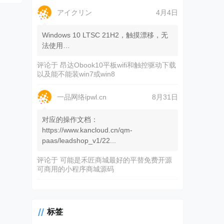
アイクリン
4月4日
Windows 10 LTSC 21H2，触摸漂移，无
法使用…
评论于
昂达Obook10平板wifi和触控驱动下载
以及能不能装win7或win8
一品网络ipwl.cn
8月31日
对应的操作文档：
https://www.kancloud.cn/qm-
paas/leadshop_v1/22...
评论于
可能是禾匠商城最好的平替免费开源
可商用的小程序商城源码
标签