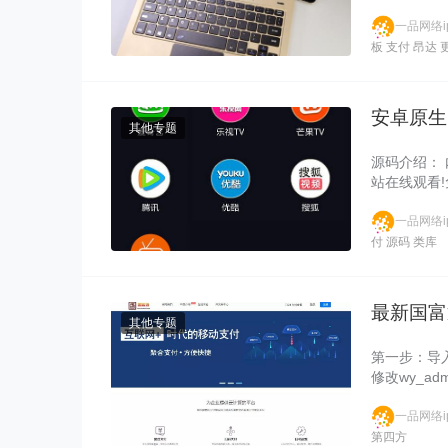
o……
一品网络ip
板
支付
昂达
安卓原生
其他专题
源码介绍：
站在线观看!
一品网络ip
付
源码
类库
最新国富
其他专题
第一步：导入
修改wy_admi
一品网络ip
第四方