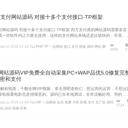
合支付网站源码 对接十多个支付接口-TP框架
付网站源码 对接十多个支付接口-TP框架 四方支付类的网站源码需要多宣
成一些软件内让大家去使用，这样的支付网站来钱还是比较快的，毕竟…
wl.cn
2018-12-20
Tag:
PHP
TP
一品网络
接口
支付
框架
源码
网站
聚
4596
0
影网站源码VIP免费全自动采集PC+WAP品优5.0修复完
密和支付
IP解析线路，干翻全网VIP视频，拿去用吧老铁们，想运营的运营，不想运
看电视看电影也是很惬意的。源码已在本地测试，非常流畅好用。用的…
wl.cn
2018-12-08
Tag:
VIP
一品网络
会员
免费
卡密
影视
支付
无广告
源码
5724
网站
自动
视频
采集