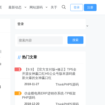
页
最新动态
网站源码
关于
登录
注册
登录
搜索
日
…
热门文章
1
【9.9】【官方支付版+修正】TP5全
开源女神赢口红H5公众号版本源码最
新火爆的女神赢口红
2018-11-27
ThinkPHP5源码
8
2
仿金蝶电商ERP进销存系统-TP框架
PHP源码
2018-12-20
ThinkPHP5源码