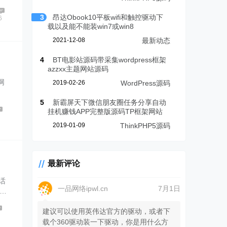
3
昂达Obook10平板wifi和触控驱动下
6
载以及能不能装win7或win8
2021-12-08
最新动态
4
BT电影站源码带采集wordpress框架
azzxx主题网站源码
网
2019-02-26
WordPress源码
5
新霸屏天下微信朋友圈任务分享自动
挂机赚钱APP完整版源码TP框架网站
0
2019-01-09
ThinkPHP5源码
最新评论
话
一品网络ipwl.cn
7月1日
……
建议可以使用英伟达官方的驱动，或者下
载个360驱动装一下驱动，你是用什么方