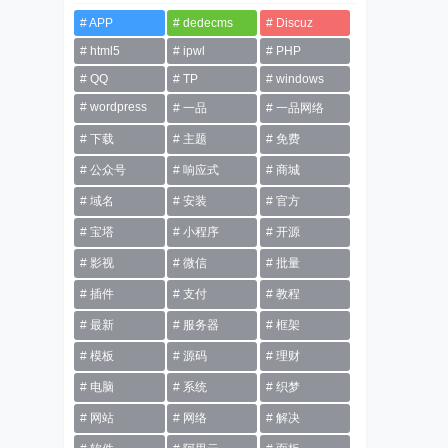
APP
dedecms
Discuz
html5
ipwl
PHP
QQ
TP
windows
wordpress
一品
一品网络
下载
主题
免费
公众号
响应式
商城
域名
安装
官方
宝塔
小程序
开源
影视
微信
批量
插件
支付
教程
最新
服务器
框架
模板
源码
理财
电脑
系统
织梦
网站
网络
解决