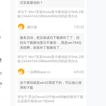
式安装驱动的？
评论于
Win7安装Nvida显卡驱动提示SHA-2和
缺少kb4474419和kb4490628的处理办法
威尔逊
7月1日
…
服务启动，然后就成功下载俩补丁了，但
回头下载驱动显示不兼容.....我是win764位
系统啊，前面补丁都兼容了...
评论于
Win7安装Nvida显卡驱动提示SHA-2和
整
缺少kb4474419和kb4490628的处理办法
一品网络ipwl.cn
4月4日
营
…
这个驱动就是win10系统下的，可以放心使
1
用和下载
评论于
昂达Obook10平板wifi和触控驱动下载
以及能不能装win7或win8