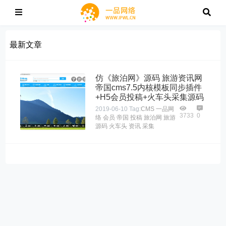
最新文章
仿《旅泊网》源码 旅游资讯网
帝国cms7.5内核模板同步插件
+H5会员投稿+火车头采集源码
2019-06-10
Tag:
CMS
一品网
3733
0
络
会员
帝国
投稿
旅泊网
旅游
源码
火车头
资讯
采集