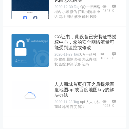
风险怎么解决
2020-12-30
Tag:
QQ
一品网络
4843
0
域名
小米
微信
拦截
浏览器
申
诉
网址
网站
解决
解封
风险
CA证书，此设备已安装证书授
权中心，您的安全网络流量可
能受到监控或修改
2020-11-29
Tag:
CA
一品网
18373
0
络
修改
删除
办法
怎么办
授
权
监控
解决
设备
证书
人人商城首页打开之后提示百
度地图api或百度地图key的解
决办法
2020-11-23
Tag:
api
人人
办法
4923
0
商城
地图
百度
解决