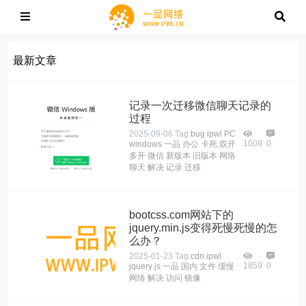
最新文章
记录一次迁移微信聊天记录的
过程
2025-09-06
Tag:
bug
ipwl
PC
1008
0
windows
一品
办公
卡死
双开
多开
微信
新版本
旧版本
网络
聊天
解决
记录
迁移
bootcss.com网站下的
jquery.min.js变得死慢死慢的怎
么办？
2025-01-23
Tag:
cdn
ipwl
1859
0
jquery
js
一品
国内
文件
缓慢
网络
解决
访问
镜像