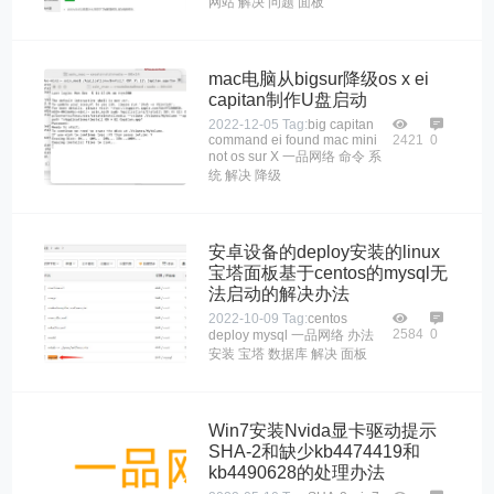
网站
解决
问题
面板
mac电脑从bigsur降级os x ei
capitan制作U盘启动
2022-12-05
Tag:
big
capitan
command
ei
found
mac
mini
2421
0
not
os
sur
X
一品网络
命令
系
统
解决
降级
安卓设备的deploy安装的linux
宝塔面板基于centos的mysql无
法启动的解决办法
2022-10-09
Tag:
centos
2584
0
deploy
mysql
一品网络
办法
安装
宝塔
数据库
解决
面板
Win7安装Nvida显卡驱动提示
SHA-2和缺少kb4474419和
kb4490628的处理办法