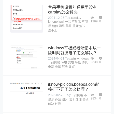
苹果手机设置的通用里没有
carplay怎么解决
2024-12-26
Tag:
carplay
1969
0
iphone
ipwl
一品
不显示
不能
用
如何
网络
苹果
蓝牙
解决
连不上
windows平板或者笔记本放一
段时间就没电了怎么解决？
2024-04-21
Tag:
win
windows
2338
0
一品网络
亏电
充电
平板
待机
电源
电脑
解决
设置
iknow-pic.cdn.bcebos.com链
接打不开了怎么处理？
2023-02-28
Tag:
一品网络
不
2834
0
显示
办法
图片
域名
处理
替换
解决
过期