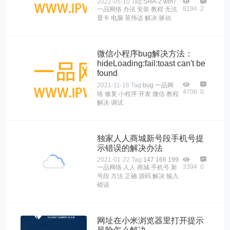
2022-05-10
Tag:
SHA-2
win7
8194
2
一品网络
办法
安装
教程
无法
显卡
电脑
英伟达
解决
驱动
微信小程序bug解决方法：
hideLoading:fail:toast can't be
found
2021-11-16
Tag:
bug
一品网
4706
0
络
修复
小程序
开发
微信
教程
解决
调试
独家人人商城新号段手机号提
示错误的解决办法
2021-01-22
Tag:
147
166
199
3394
0
一品网络
人人
商城
手机号
新
号段
方法
正确
源码
解决
输入
错误
网址在小米浏览器里打开提示