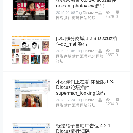
①凤凰图集 6.8.2-discuz插件
onexin_photoview源码
2019-01-08
Tag:
Discuz
一品
3529
0
网络
插件
源码
网站
论坛
[DC]积分商城 1.2.9-Discuz插
件dc_mall源码
2019-01-08
Tag:
Discuz
一品
3657
0
网络
商城
插件
源码
积分
网站
论坛
小伙伴们正在看 体验版-1.3-
Discuz论坛插件
superman_looking源码
2018-12-24
Tag:
Discuz
一品
3234
0
网络
插件
源码
网站
论坛
链接格子自助广告位 4.2.1-
Discuz插件源码