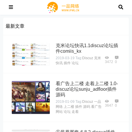
最新文章
克米论坛快讯1.1discuz论坛插
件comiis_kx
2019-03-19
Tag:
Discuz
克米
3472
0
快讯
插件
论坛
看广告上二楼 走着上二楼 1.0-
discuz论坛sunju_adfloor插件
源码
2019-01-09
Tag:
Discuz
一品
3647
0
网络
上二楼
插件
源码
看广告
网站
论坛
走着