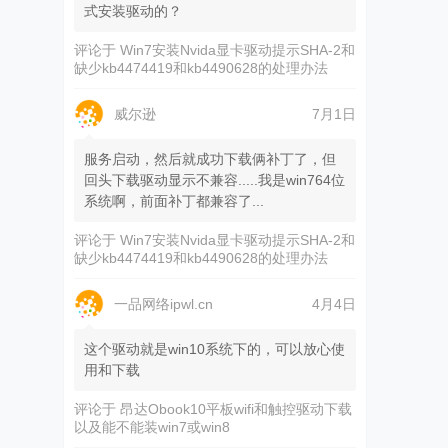
式安装驱动的？
评论于
Win7安装Nvida显卡驱动提示SHA-2和
缺少kb4474419和kb4490628的处理办法
威尔逊
7月1日
服务启动，然后就成功下载俩补丁了，但
回头下载驱动显示不兼容.....我是win764位
系统啊，前面补丁都兼容了...
评论于
Win7安装Nvida显卡驱动提示SHA-2和
缺少kb4474419和kb4490628的处理办法
一品网络ipwl.cn
4月4日
这个驱动就是win10系统下的，可以放心使
用和下载
评论于
昂达Obook10平板wifi和触控驱动下载
以及能不能装win7或win8