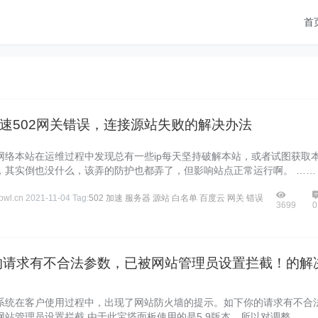
首
速502网关错误，连接源站失败的解决办法
网络本站在运维过程中发现总有一些ip每天坚持破解本站，或者试图获取
，其实倒也没什么，该弄的防护也都弄了，但影响站点正常运行啊。 ……
wl.cn
2021-11-04
Tag:
502
加速
服务器
源站
白名单
百度云
网关
错误
3699
0
的请求有不合法参数，已被网站管理员设置拦截！的解
系统在客户使用过程中，出现了网站防火墙的提示。如下你的请求有不合
网站管理员设置拦截 由于此宝塔面板使用的是5.9版本，所以对调整……