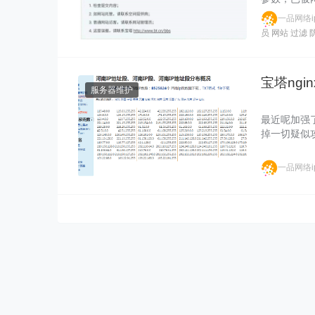
一品网络ip
员
网站
过滤
宝塔ngi
服务器维护
最近呢加强
掉一切疑似
一品网络ip