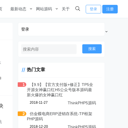
页
最新动态
网站源码
关于
登录
注册
登录
搜索
本
热门文章
1
【9.9】【官方支付版+修正】TP5全
开源女神赢口红H5公众号版本源码最
新火爆的女神赢口红
2018-11-27
ThinkPHP5源码
决
2
仿金蝶电商ERP进销存系统-TP框架
PHP源码
法
2018-12-20
ThinkPHP5源码