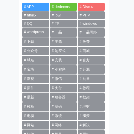
APP
dedecms
Discuz
html5
ipwl
PHP
QQ
TP
windows
wordpress
一品
一品网络
下载
主题
免费
公众号
响应式
商城
域名
安装
官方
宝塔
小程序
开源
影视
微信
批量
插件
支付
教程
最新
服务器
框架
模板
源码
理财
电脑
系统
织梦
网站
网络
解决