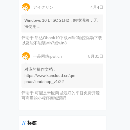
アイクリン
4月4日
Windows 10 LTSC 21H2，触摸漂移，无
法使用…
评论于
昂达Obook10平板wifi和触控驱动下载
以及能不能装win7或win8
一品网络ipwl.cn
8月31日
对应的操作文档：
https://www.kancloud.cn/qm-
paas/leadshop_v1/22...
评论于
可能是禾匠商城最好的平替免费开源
可商用的小程序商城源码
标签