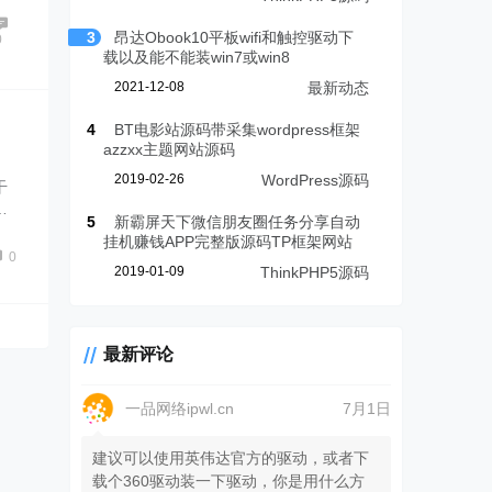
3
昂达Obook10平板wifi和触控驱动下
0
载以及能不能装win7或win8
2021-12-08
最新动态
4
BT电影站源码带采集wordpress框架
azzxx主题网站源码
2019-02-26
WordPress源码
干
…
5
新霸屏天下微信朋友圈任务分享自动
挂机赚钱APP完整版源码TP框架网站
0
2019-01-09
ThinkPHP5源码
最新评论
一品网络ipwl.cn
7月1日
建议可以使用英伟达官方的驱动，或者下
载个360驱动装一下驱动，你是用什么方