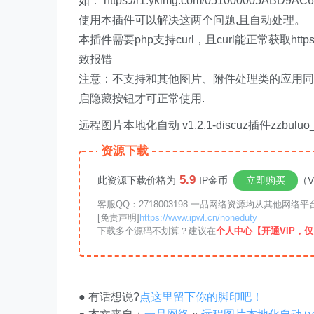
如： https://r1.ykimg.com/051000005ABD9
使用本插件可以解决这两个问题,且自动处理。
本插件需要php支持curl，且curl能正常获取htt
致报错
注意：不支持和其他图片、附件处理类的应用同时使
启隐藏按钮才可正常使用.
远程图片本地化自动 v1.2.1-discuz插件zzbuluo
资源下载
5.9
此资源下载价格为
IP金币
立即购买
（V
客服QQ：2718003198 一品网络资源均从其他网
[免责声明]
https://www.ipwl.cn/noneduty
下载多个源码不划算？建议在
个人中心【开通VIP，仅需
● 有话想说?
点这里留下你的脚印吧！