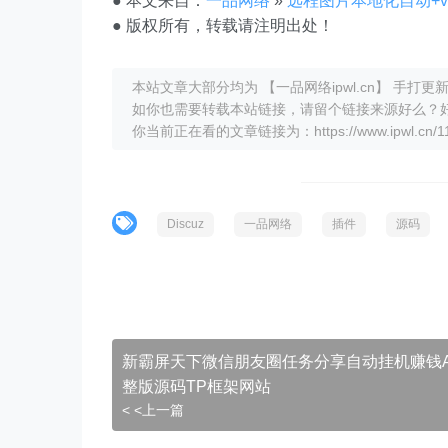
● 本文来自：
一品网络
»
远程图片本地化自动+v1.2.
● 版权所有，转载请注明出处！
本站文章大部分均为 【一品网络ipwl.cn】 手
如你也需要转载本站链接，请留个链接来源好么？
你当前正在看的文章链接为：https://www.ipwl.cn/117
Discuz
一品网络
插件
源码
新霸屏天下微信朋友圈任务分享自动挂机赚钱A
整版源码TP框架网站
< <上一篇