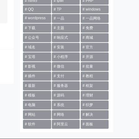
html5
ipwl
PHP
QQ
TP
windows
wordpress
一品
一品网络
下载
主题
免费
公众号
响应式
商城
域名
安装
官方
宝塔
小程序
开源
影视
微信
批量
插件
支付
教程
最新
服务器
框架
模板
源码
理财
电脑
系统
织梦
网站
网络
解决
软件
阿里云
面板