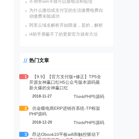
不用带sim卡就可以接电话和短信
为什么微信或支付宝的生活缴费电费自
动缴费未能成功
阿里云域名解析开始限速，是的，解析
i4助手屏蔽不了的更新官方就有方法
热门文章
1
【9.9】【官方支付版+修正】TP5全
开源女神赢口红H5公众号版本源码最
新火爆的女神赢口红
2018-11-27
ThinkPHP5源码
2
仿金蝶电商ERP进销存系统-TP框架
PHP源码
2018-12-20
ThinkPHP5源码
3
昂达Obook10平板wifi和触控驱动下