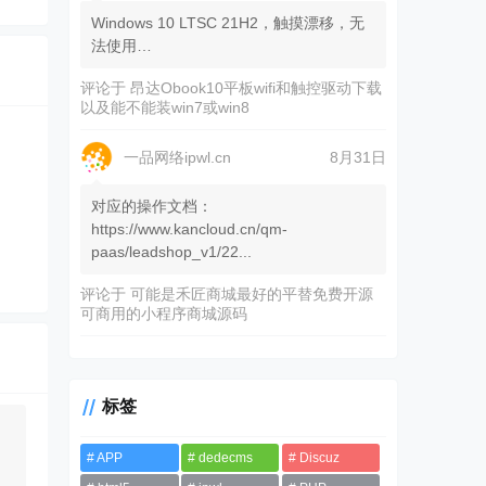
Windows 10 LTSC 21H2，触摸漂移，无
法使用…
评论于
昂达Obook10平板wifi和触控驱动下载
以及能不能装win7或win8
一品网络ipwl.cn
8月31日
对应的操作文档：
https://www.kancloud.cn/qm-
paas/leadshop_v1/22...
评论于
可能是禾匠商城最好的平替免费开源
可商用的小程序商城源码
标签
APP
dedecms
Discuz