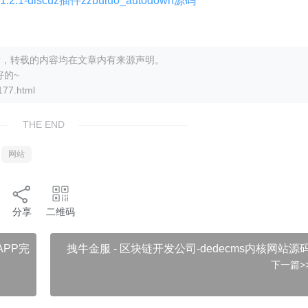
1-discuz插件zzbuluo_autodown源码
打更新，转载的内容均在文章内有来源声明。
好的~
7.html
THE END
网站
分享
二维码
PP完
拽牛金服 - 区块链开发公司-dedecms内核网站源
下一篇>