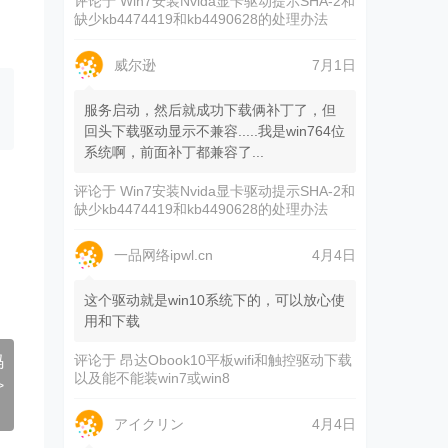
评论于
Win7安装Nvida显卡驱动提示SHA-2和
缺少kb4474419和kb4490628的处理办法
威尔逊
7月1日
服务启动，然后就成功下载俩补丁了，但
回头下载驱动显示不兼容.....我是win764位
系统啊，前面补丁都兼容了...
评论于
Win7安装Nvida显卡驱动提示SHA-2和
缺少kb4474419和kb4490628的处理办法
一品网络ipwl.cn
4月4日
这个驱动就是win10系统下的，可以放心使
用和下载
评论于
昂达Obook10平板wifi和触控驱动下载
码
以及能不能装win7或win8
>
アイクリン
4月4日