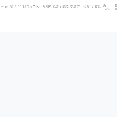
wl.cn
2018-12-13
Tag:
E4A
一品网络
修复
前后端
安卓
客户端
影视
源码
3204