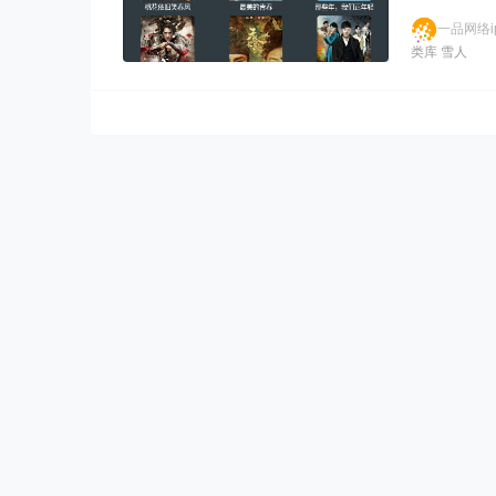
一品网络ip
类库
雪人