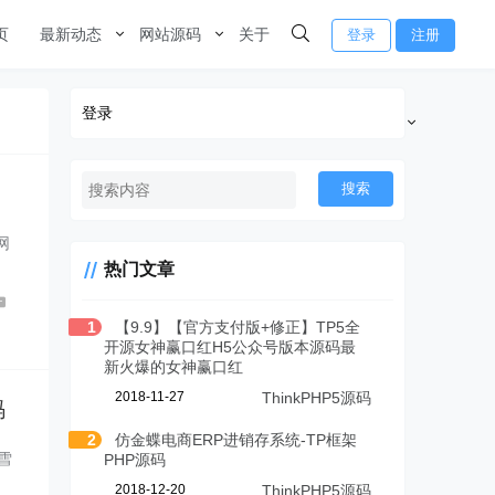
页
最新动态
网站源码
关于
登录
注册
登录
搜索
网
热门文章
0
1
【9.9】【官方支付版+修正】TP5全
开源女神赢口红H5公众号版本源码最
新火爆的女神赢口红
2018-11-27
ThinkPHP5源码
码
2
仿金蝶电商ERP进销存系统-TP框架
雪
PHP源码
2018-12-20
ThinkPHP5源码