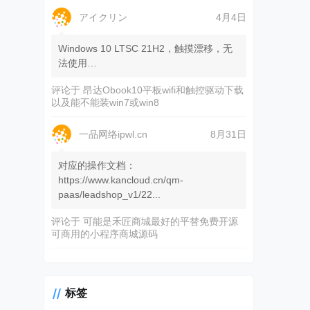
アイクリン
4月4日
Windows 10 LTSC 21H2，触摸漂移，无
法使用…
评论于
昂达Obook10平板wifi和触控驱动下载
以及能不能装win7或win8
一品网络ipwl.cn
8月31日
对应的操作文档：
https://www.kancloud.cn/qm-
paas/leadshop_v1/22...
评论于
可能是禾匠商城最好的平替免费开源
可商用的小程序商城源码
标签