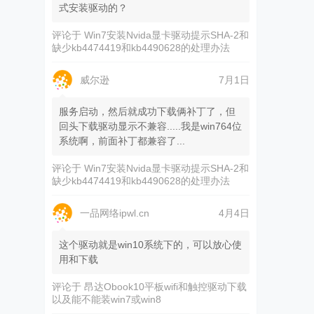
式安装驱动的？
评论于
Win7安装Nvida显卡驱动提示SHA-2和
缺少kb4474419和kb4490628的处理办法
威尔逊
7月1日
服务启动，然后就成功下载俩补丁了，但
回头下载驱动显示不兼容.....我是win764位
系统啊，前面补丁都兼容了...
评论于
Win7安装Nvida显卡驱动提示SHA-2和
缺少kb4474419和kb4490628的处理办法
一品网络ipwl.cn
4月4日
这个驱动就是win10系统下的，可以放心使
用和下载
评论于
昂达Obook10平板wifi和触控驱动下载
以及能不能装win7或win8