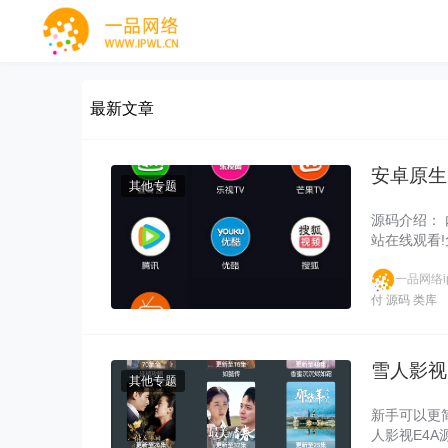
最新文章
安卓原生
其他专题
源码介绍：
站在线观看!
一品网络ip
付
源码
类库
雪人影视
其他专题
新手可以更
人影视E4A