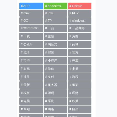
APP
dedecms
Discuz
html5
ipwl
PHP
QQ
TP
windows
wordpress
一品
一品网络
下载
主题
免费
公众号
响应式
商城
域名
安装
官方
宝塔
小程序
开源
影视
微信
批量
插件
支付
教程
最新
服务器
框架
模板
源码
理财
电脑
系统
织梦
网站
网络
解决