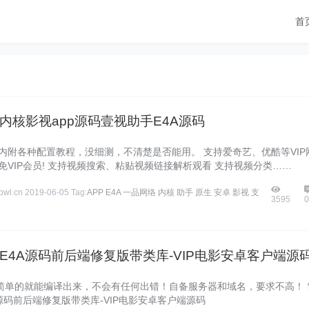
首
内核影视app源码壹视助手E4A源码
 内附各种配置教程，没细测，不清楚是否能用。 支持爱奇艺、优酷等VIP
免VIP会员! 支持视频搜索、粘贴视频链接解析观看 支持视频分类……
wl.cn
2019-06-05
Tag:
APP
E4A
一品网络
内核
助手
原生
安卓
影视
支
3595
E4A源码前后端修复版带类库-VIP电影安卓客户端源
简单的就能编译出来，不会有任何出错！自备服务器和域名，要求不高！ 
源码前后端修复版带类库-VIP电影安卓客户端源码