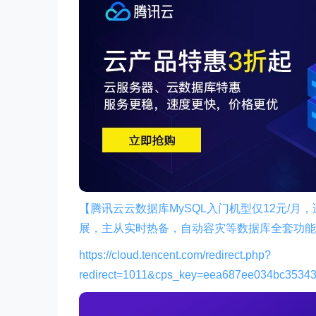
【腾讯云云数据库MySQL入门机型仅12元/
展，主从实时热备，自动容灾等数据库全套功能
https://cloud.tencent.com/redirect.php?
redirect=1011&cps_key=eea687ee034bc3534