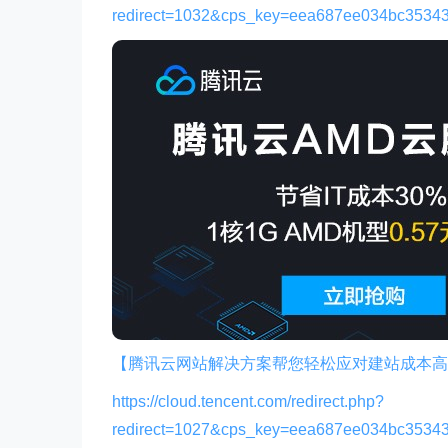
redirect=1032&cps_key=eea687ee034bc3534
【腾讯云网站解决方案帮您轻松应对建站成本高
https://cloud.tencent.com/redirect.php?
redirect=1027&cps_key=eea687ee034bc3534