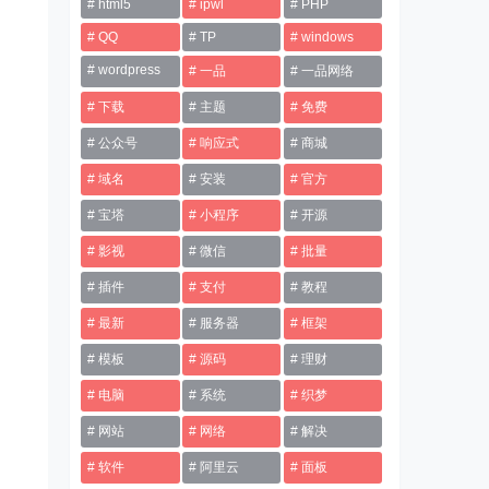
html5
ipwl
PHP
QQ
TP
windows
wordpress
一品
一品网络
下载
主题
免费
公众号
响应式
商城
域名
安装
官方
宝塔
小程序
开源
影视
微信
批量
插件
支付
教程
最新
服务器
框架
模板
源码
理财
电脑
系统
织梦
网站
网络
解决
软件
阿里云
面板