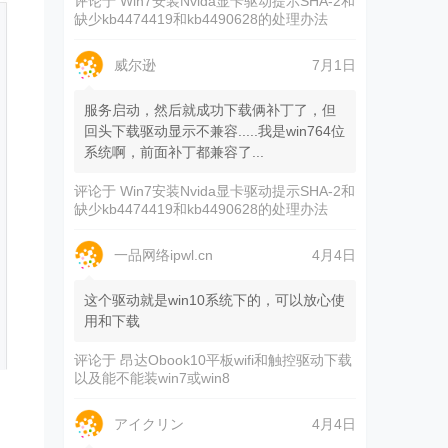
评论于
Win7安装Nvida显卡驱动提示SHA-2和
缺少kb4474419和kb4490628的处理办法
威尔逊
7月1日
服务启动，然后就成功下载俩补丁了，但
回头下载驱动显示不兼容.....我是win764位
系统啊，前面补丁都兼容了...
评论于
Win7安装Nvida显卡驱动提示SHA-2和
缺少kb4474419和kb4490628的处理办法
一品网络ipwl.cn
4月4日
这个驱动就是win10系统下的，可以放心使
用和下载
评论于
昂达Obook10平板wifi和触控驱动下载
以及能不能装win7或win8
アイクリン
4月4日