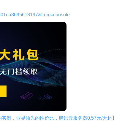
301da3695613197&from=console
器的实例，业界领先的性价比，腾讯云服务器0.57元/天起】