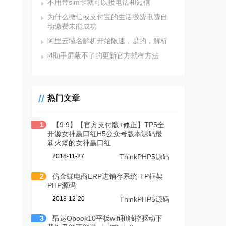
不用带sim卡就可以接电话和短信
为什么微信或支付宝的生活缴费电费自
动缴费未能成功
阿里云域名解析开始限速，是的，解析
i4助手屏蔽不了的更新官方就有方法
热门文章
1
【9.9】【官方支付版+修正】TP5全
开源女神赢口红H5公众号版本源码最
新火爆的女神赢口红
2018-11-27
ThinkPHP5源码
2
仿金蝶电商ERP进销存系统-TP框架
PHP源码
2018-12-20
ThinkPHP5源码
3
昂达Obook10平板wifi和触控驱动下