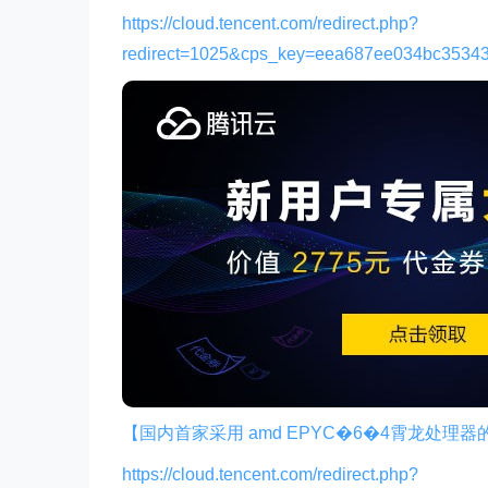
https://cloud.tencent.com/redirect.php?
redirect=1025&cps_key=eea687ee034bc3534
【国内首家采用 amd EPYC�6�4霄龙处理
https://cloud.tencent.com/redirect.php?