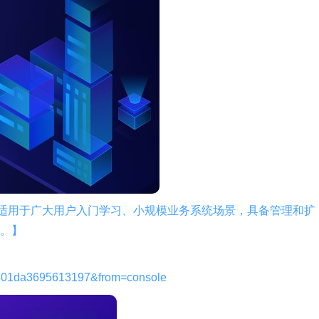
月，适用于广大用户入门学习、小规模业务系统场景，具备管理和扩
。】
301da3695613197&from=console