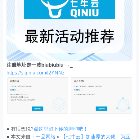
注册地址走一波biubiubiu
→_→
https://s.qiniu.com/f2YNNz
● 有话想说?
点这里留下你的脚印吧！
● 本文来自：
一品网络
»
【七牛云】加速界的大佬，为互