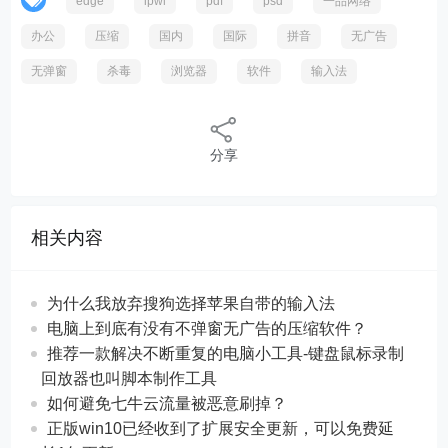
edge
ipwl
pdf
psd
一品网络
办公
压缩
国内
国际
拼音
无广告
无弹窗
杀毒
浏览器
软件
输入法
分享
相关内容
为什么我放弃搜狗选择苹果自带的输入法
电脑上到底有没有不弹窗无广告的压缩软件？
推荐一款解决不断重复的电脑小工具-键盘鼠标录制
回放器也叫脚本制作工具
如何避免七牛云流量被恶意刷掉？
正版win10已经收到了扩展安全更新，可以免费延