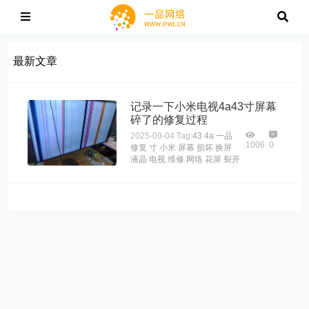
最新文章
记录一下小米电视4a43寸屏幕
碎了的修复过程
2025-09-04
Tag:
43
4a
一品
1006
0
修复
寸
小米
屏幕
损坏
换屏
液晶
电视
维修
网络
花屏
裂开