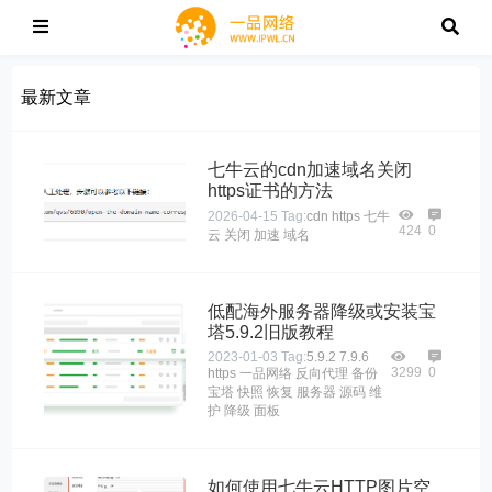
最新文章
七牛云的cdn加速域名关闭
https证书的方法
2026-04-15
Tag:
cdn
https
七牛
424
0
云
关闭
加速
域名
低配海外服务器降级或安装宝
塔5.9.2旧版教程
2023-01-03
Tag:
5.9.2
7.9.6
3299
0
https
一品网络
反向代理
备份
宝塔
快照
恢复
服务器
源码
维
护
降级
面板
如何使用七牛云HTTP图片空