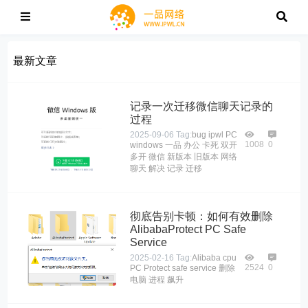
最新文章
记录一次迁移微信聊天记录的
过程
2025-09-06
Tag:
bug
ipwl
PC
1008
0
windows
一品
办公
卡死
双开
多开
微信
新版本
旧版本
网络
聊天
解决
记录
迁移
彻底告别卡顿：如何有效删除
AlibabaProtect PC Safe
Service
2025-02-16
Tag:
Alibaba
cpu
2524
0
PC
Protect
safe
service
删除
电脑
进程
飙升