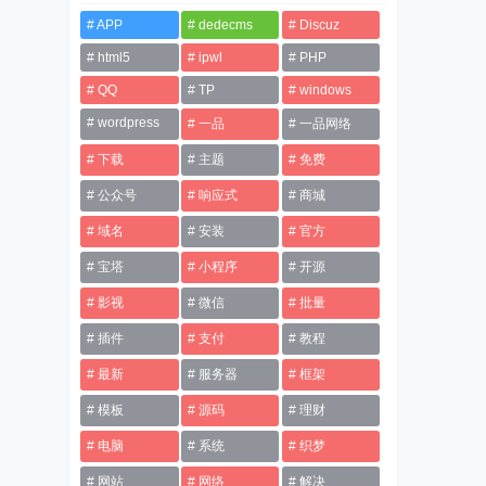
APP
dedecms
Discuz
html5
ipwl
PHP
QQ
TP
windows
wordpress
一品
一品网络
下载
主题
免费
公众号
响应式
商城
域名
安装
官方
宝塔
小程序
开源
影视
微信
批量
插件
支付
教程
最新
服务器
框架
模板
源码
理财
电脑
系统
织梦
网站
网络
解决