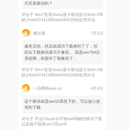
式安装驱动的？
评论于
Win7安装Nvida显卡驱动提示SHA-2和
缺少kb4474419和kb4490628的处理办法
威尔逊
7月1日
服务启动，然后就成功下载俩补丁了，但
回头下载驱动显示不兼容.....我是win764位
系统啊，前面补丁都兼容了...
评论于
Win7安装Nvida显卡驱动提示SHA-2和
缺少kb4474419和kb4490628的处理办法
一品网络ipwl.cn
4月4日
这个驱动就是win10系统下的，可以放心使
用和下载
评论于
昂达Obook10平板wifi和触控驱动下载
以及能不能装win7或win8