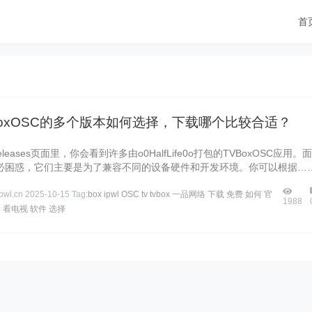
首
boxOSC的多个版本如何选择，下载哪个比较合适？
 Releases页面里，你会看到许多由o0HalfLife0o打包的TVBoxOSC应用。
必困惑，它们主要是为了兼容不同的设备硬件和开发环境。你可以根据…
wl.cn
2025-10-15
Tag:
box
ipwl
OSC
tv
tvbox
一品网络
下载
免费
如何
官
1988
播
看电视
软件
选择