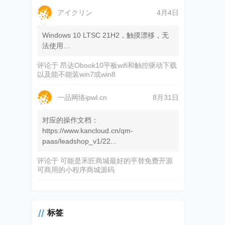
アイクリン
4月4日
Windows 10 LTSC 21H2，触摸漂移，无
法使用…
评论于
昂达Obook10平板wifi和触控驱动下载
以及能不能装win7或win8
一品网络ipwl.cn
8月31日
对应的操作文档：
https://www.kancloud.cn/qm-
paas/leadshop_v1/22...
评论于
可能是禾匠商城最好的平替免费开源
可商用的小程序商城源码
标签