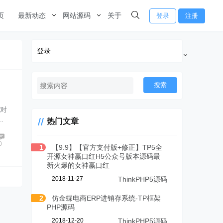
页
最新动态
网站源码
关于
登录
注册
登录
搜索
面对
…
热门文章
0
1
【9.9】【官方支付版+修正】TP5全
开源女神赢口红H5公众号版本源码最
新火爆的女神赢口红
2018-11-27
ThinkPHP5源码
2
仿金蝶电商ERP进销存系统-TP框架
PHP源码
2018-12-20
ThinkPHP5源码