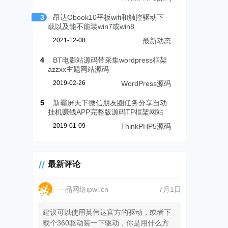
3
昂达Obook10平板wifi和触控驱动下
载以及能不能装win7或win8
2021-12-08
最新动态
4
BT电影站源码带采集wordpress框架
azzxx主题网站源码
2019-02-26
WordPress源码
5
新霸屏天下微信朋友圈任务分享自动
挂机赚钱APP完整版源码TP框架网站
2019-01-09
ThinkPHP5源码
最新评论
一品网络ipwl.cn
7月1日
建议可以使用英伟达官方的驱动，或者下
载个360驱动装一下驱动，你是用什么方