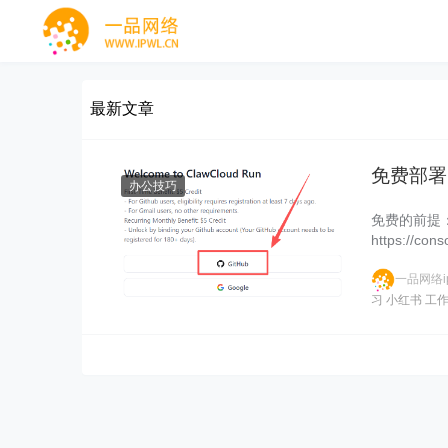
最新文章
免费部署
办公技巧
免费的前提：
https://c
条……
一品网络ip
习
小红书
工