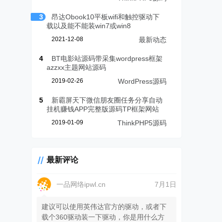
3
昂达Obook10平板wifi和触控驱动下
载以及能不能装win7或win8
2021-12-08
最新动态
4
BT电影站源码带采集wordpress框架
azzxx主题网站源码
2019-02-26
WordPress源码
5
新霸屏天下微信朋友圈任务分享自动
挂机赚钱APP完整版源码TP框架网站
2019-01-09
ThinkPHP5源码
最新评论
一品网络ipwl.cn
7月1日
建议可以使用英伟达官方的驱动，或者下
载个360驱动装一下驱动，你是用什么方