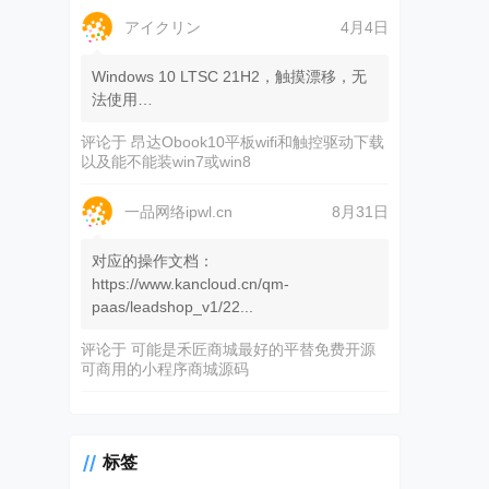
アイクリン
4月4日
Windows 10 LTSC 21H2，触摸漂移，无
法使用…
评论于
昂达Obook10平板wifi和触控驱动下载
以及能不能装win7或win8
一品网络ipwl.cn
8月31日
对应的操作文档：
https://www.kancloud.cn/qm-
paas/leadshop_v1/22...
评论于
可能是禾匠商城最好的平替免费开源
可商用的小程序商城源码
标签