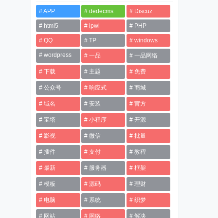
APP
dedecms
Discuz
html5
ipwl
PHP
QQ
TP
windows
wordpress
一品
一品网络
下载
主题
免费
公众号
响应式
商城
域名
安装
官方
宝塔
小程序
开源
影视
微信
批量
插件
支付
教程
最新
服务器
框架
模板
源码
理财
电脑
系统
织梦
网站
网络
解决