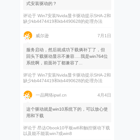
式安装驱动的？
评论于
Win7安装Nvida显卡驱动提示SHA-2和
缺少kb4474419和kb4490628的处理办法
威尔逊
7月1日
服务启动，然后就成功下载俩补丁了，但
回头下载驱动显示不兼容.....我是win764位
系统啊，前面补丁都兼容了...
评论于
Win7安装Nvida显卡驱动提示SHA-2和
缺少kb4474419和kb4490628的处理办法
一品网络ipwl.cn
4月4日
这个驱动就是win10系统下的，可以放心使
用和下载
评论于
昂达Obook10平板wifi和触控驱动下载
以及能不能装win7或win8