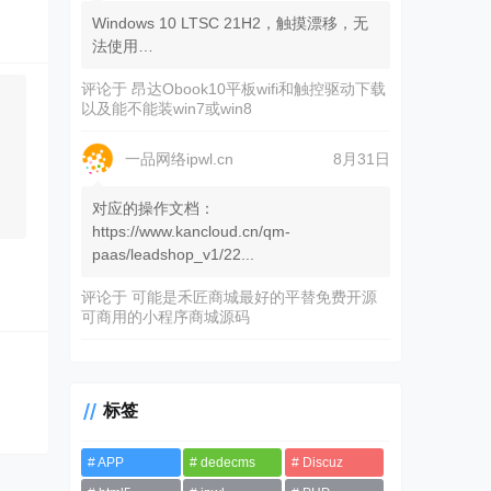
Windows 10 LTSC 21H2，触摸漂移，无
法使用…
评论于
昂达Obook10平板wifi和触控驱动下载
以及能不能装win7或win8
一品网络ipwl.cn
8月31日
对应的操作文档：
https://www.kancloud.cn/qm-
paas/leadshop_v1/22...
评论于
可能是禾匠商城最好的平替免费开源
可商用的小程序商城源码
标签
APP
dedecms
Discuz