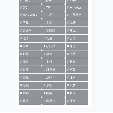
html5
ipwl
PHP
QQ
TP
windows
wordpress
一品
一品网络
下载
主题
免费
公众号
响应式
商城
域名
安装
官方
宝塔
小程序
开源
影视
微信
批量
插件
支付
教程
最新
服务器
框架
模板
源码
理财
电脑
系统
织梦
网站
网络
解决
软件
阿里云
面板