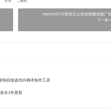
分享
二维码
maccmsV10系统怎么添加视频加载广
下一篇>
录制回放器也叫脚本制作工具
费延长1年更新