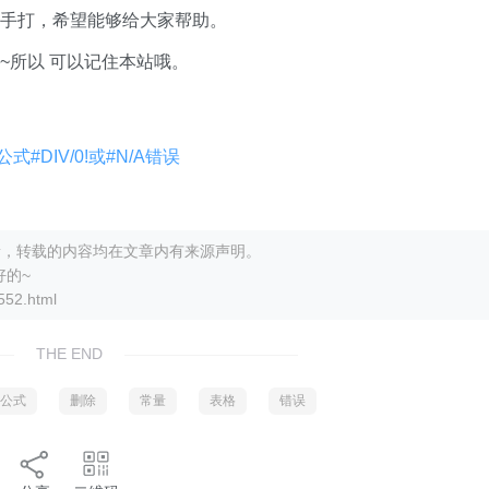
手打，希望能够给大家帮助。
~所以 可以记住本站哦。
#DIV/0!或#N/A错误
打更新，转载的内容均在文章内有来源声明。
好的~
2.html
THE END
公式
删除
常量
表格
错误