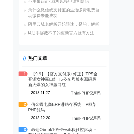
不用带sim卡就可以接电话和短信
为什么微信或支付宝的生活缴费电费自
动缴费未能成功
阿里云域名解析开始限速，是的，解析
i4助手屏蔽不了的更新官方就有方法
热门文章
1
【9.9】【官方支付版+修正】TP5全
开源女神赢口红H5公众号版本源码最
新火爆的女神赢口红
2018-11-27
ThinkPHP5源码
2
仿金蝶电商ERP进销存系统-TP框架
，
PHP源码
2018-12-20
ThinkPHP5源码
3
昂达Obook10平板wifi和触控驱动下