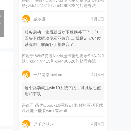
评论于
Win7安装Nvida显卡驱动提示SHA-2和
缺少kb4474419和kb4490628的处理办法
告
威尔逊
7月1日
>
服务启动，然后就成功下载俩补丁了，但
回头下载驱动显示不兼容.....我是win764位
系统啊，前面补丁都兼容了...
评论于
Win7安装Nvida显卡驱动提示SHA-2和
缺少kb4474419和kb4490628的处理办法
一品网络ipwl.cn
4月4日
这个驱动就是win10系统下的，可以放心使
用和下载
评论于
昂达Obook10平板wifi和触控驱动下载
以及能不能装win7或win8
アイクリン
4月4日