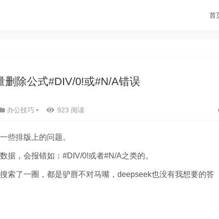
首
删除公式#DIV/0!或#N/A错误
办公技巧
•
923 阅读
一些排版上的问题。
，会报错如：#DIV/0!或者#N/A之类的。
索了一圈，都是驴唇不对马嘴，deepseek也没有我想要的答