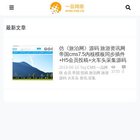
最新文章
仿《旅泊网》源码 旅游资讯网
帝国cms7.5内核模板同步插件
+H5会员投稿+火车头采集源码
2019-06-10
Tag:
CMS
一品网
3735
0
络
会员
帝国
投稿
旅泊网
旅游
源码
火车头
资讯
采集