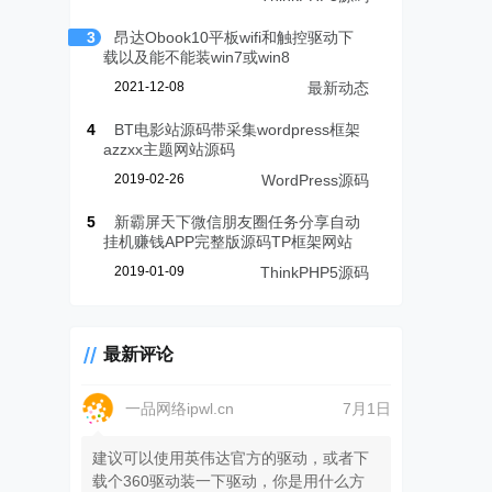
3
昂达Obook10平板wifi和触控驱动下
载以及能不能装win7或win8
2021-12-08
最新动态
4
BT电影站源码带采集wordpress框架
azzxx主题网站源码
2019-02-26
WordPress源码
5
新霸屏天下微信朋友圈任务分享自动
挂机赚钱APP完整版源码TP框架网站
2019-01-09
ThinkPHP5源码
最新评论
一品网络ipwl.cn
7月1日
建议可以使用英伟达官方的驱动，或者下
载个360驱动装一下驱动，你是用什么方