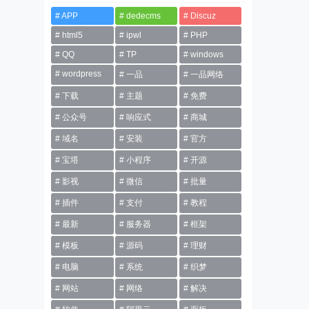
APP
dedecms
Discuz
html5
ipwl
PHP
QQ
TP
windows
wordpress
一品
一品网络
下载
主题
免费
公众号
响应式
商城
域名
安装
官方
宝塔
小程序
开源
影视
微信
批量
插件
支付
教程
最新
服务器
框架
模板
源码
理财
电脑
系统
织梦
网站
网络
解决