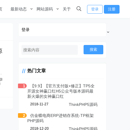
页
最新动态
网站源码
关于
登录
注册
登录
搜索
源
热门文章
…
0
1
【9.9】【官方支付版+修正】TP5全
开源女神赢口红H5公众号版本源码最
新火爆的女神赢口红
2018-11-27
ThinkPHP5源码
2
仿金蝶电商ERP进销存系统-TP框架
PHP源码
2018-12-20
ThinkPHP5源码