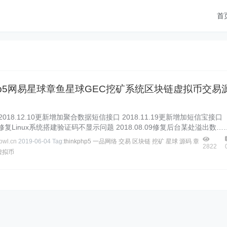
首
kphp5网易星球章鱼星球GEC挖矿系统区块链虚拟币交易
018.12.10更新增加聚合数据短信接口 2018.11.19更新增加短信宝接口
.17修复Linux系统搭建验证码不显示问题 2018.08.09修复后台某处溢出数…
wl.cn
2019-06-04
Tag:
thinkphp5
一品网络
交易
区块链
挖矿
星球
源码
章
2822
虚拟币