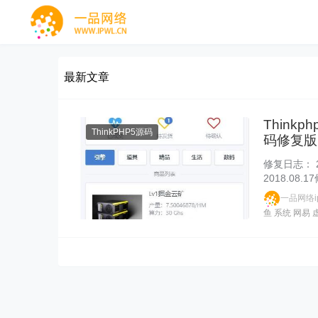
最新文章
Thin
ThinkPHP5源码
码修复版
修复日志： 2
2018.08
一品网络ip
鱼
系统
网易