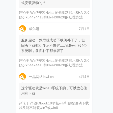
式安装驱动的？
评论于
Win7安装Nvida显卡驱动提示SHA-2和
缺少kb4474419和kb4490628的处理办法
威尔逊
7月1日
服务启动，然后就成功下载俩补丁了，但
回头下载驱动显示不兼容.....我是win764位
系统啊，前面补丁都兼容了...
评论于
Win7安装Nvida显卡驱动提示SHA-2和
缺少kb4474419和kb4490628的处理办法
一品网络ipwl.cn
4月4日
这个驱动就是win10系统下的，可以放心使
用和下载
评论于
昂达Obook10平板wifi和触控驱动下载
以及能不能装win7或win8