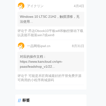
アイクリン
4月4日
Windows 10 LTSC 21H2，触摸漂移，无
法使用…
评论于
昂达Obook10平板wifi和触控驱动下载
以及能不能装win7或win8
一品网络ipwl.cn
8月31日
对应的操作文档：
https://www.kancloud.cn/qm-
paas/leadshop_v1/22...
评论于
可能是禾匠商城最好的平替免费开源
可商用的小程序商城源码
标签