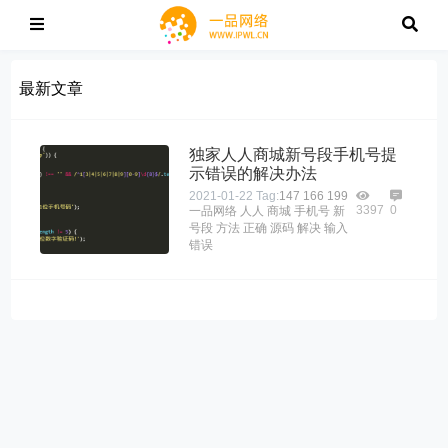
最新文章
独家人人商城新号段手机号提
示错误的解决办法
2021-01-22
Tag:
147
166
199
3397
0
一品网络
人人
商城
手机号
新
号段
方法
正确
源码
解决
输入
错误