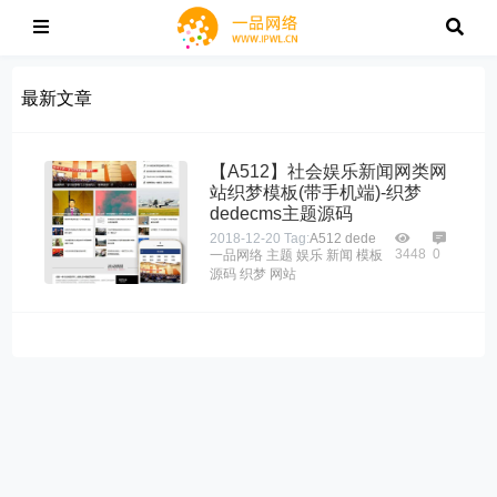
最新文章
【A512】社会娱乐新闻网类网
站织梦模板(带手机端)-织梦
dedecms主题源码
2018-12-20
Tag:
A512
dede
3448
0
一品网络
主题
娱乐
新闻
模板
源码
织梦
网站