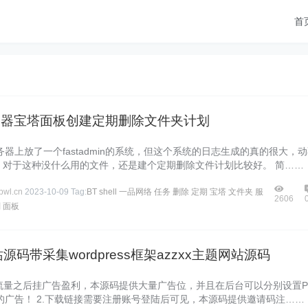
首
x服务器宝塔面板创建定期删除文件夹计划
器上放了一个fastadmin的系统，但这个系统的日志生成的真的很大，
，对于这种没什么用的文件，还是建个定期删除文件计划比较好。 简……
wl.cn
2023-10-09
Tag:
BT
shell
一品网络
任务
删除
定期
宝塔
文件夹
服
2606
划
面板
源码带采集wordpress框架azzxx主题网站源码
好流量之后挂广告盈利，本源码提供大量广告位，并且在后台可以分别设置P
的广告！ 2.下载链接需要注册账号登陆后可见，本源码提供邀请码注……