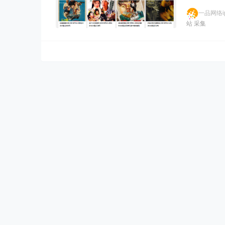
一品网络ip
站
采集