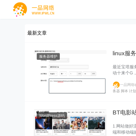
最新文章
linu
服务器维护
最近宝塔服务
动十来个G
一品网络ip
务器
脚本
计
BT电影站
WordPress源码
1.网站做
端和移动端