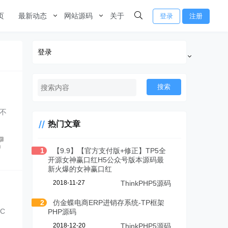
页
最新动态
网站源码
关于
登录
注册
登录
搜索
动不
热门文章
0
1
【9.9】【官方支付版+修正】TP5全
开源女神赢口红H5公众号版本源码最
新火爆的女神赢口红
2018-11-27
ThinkPHP5源码
2
仿金蝶电商ERP进销存系统-TP框架
C
PHP源码
2018-12-20
ThinkPHP5源码