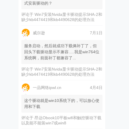
式安装驱动的？
评论于
Win7安装Nvida显卡驱动提示SHA-2和
缺少kb4474419和kb4490628的处理办法
威尔逊
7月1日
服务启动，然后就成功下载俩补丁了，但
回头下载驱动显示不兼容.....我是win764位
系统啊，前面补丁都兼容了...
评论于
Win7安装Nvida显卡驱动提示SHA-2和
缺少kb4474419和kb4490628的处理办法
一品网络ipwl.cn
4月4日
这个驱动就是win10系统下的，可以放心使
用和下载
评论于
昂达Obook10平板wifi和触控驱动下载
以及能不能装win7或win8