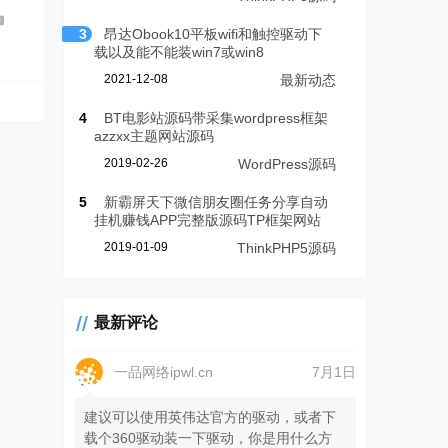
3
昂达Obook10平板wifi和触控驱动下
载以及能不能装win7或win8
2021-12-08
最新动态
4
BT电影站源码带采集wordpress框架
azzxx主题网站源码
2019-02-26
WordPress源码
5
新霸屏天下微信朋友圈任务分享自动
挂机赚钱APP完整版源码TP框架网站
2019-01-09
ThinkPHP5源码
最新评论
一品网络ipwl.cn
7月1日
建议可以使用英伟达官方的驱动，或者下
载个360驱动装一下驱动，你是用什么方