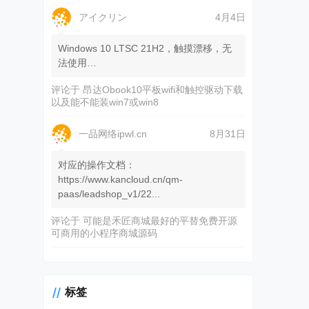
アイクリン
4月4日
Windows 10 LTSC 21H2，触摸漂移，无
法使用…
评论于
昂达Obook10平板wifi和触控驱动下载
以及能不能装win7或win8
一品网络ipwl.cn
8月31日
对应的操作文档：
https://www.kancloud.cn/qm-
paas/leadshop_v1/22...
评论于
可能是禾匠商城最好的平替免费开源
可商用的小程序商城源码
标签