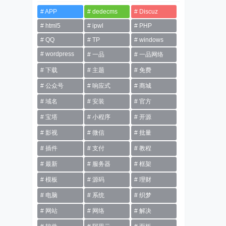
APP
dedecms
Discuz
html5
ipwl
PHP
QQ
TP
windows
wordpress
一品
一品网络
下载
主题
免费
公众号
响应式
商城
域名
安装
官方
宝塔
小程序
开源
影视
微信
批量
插件
支付
教程
最新
服务器
框架
模板
源码
理财
电脑
系统
织梦
网站
网络
解决