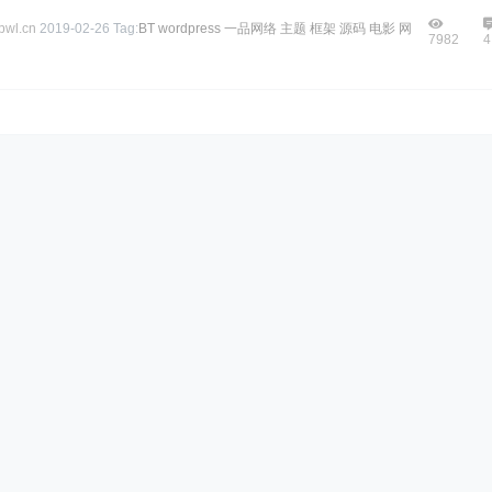
wl.cn
2019-02-26
Tag:
BT
wordpress
一品网络
主题
框架
源码
电影
网
7982
4