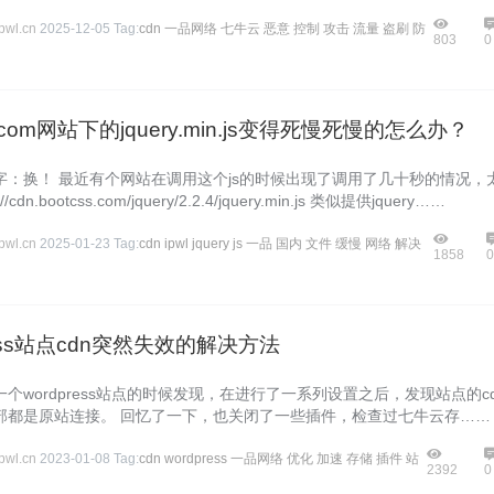
wl.cn
2025-12-05
Tag:
cdn
一品网络
七牛云
恶意
控制
攻击
流量
盗刷
防
803
0
ss.com网站下的jquery.min.js变得死慢死慢的怎么办？
字：换！ 最近有个网站在调用这个js的时候出现了调用了几十秒的情况，
/cdn.bootcss.com/jquery/2.2.4/jquery.min.js 类似提供jquery……
wl.cn
2025-01-23
Tag:
cdn
ipwl
jquery
js
一品
国内
文件
缓慢
网络
解决
1858
ress站点cdn突然失效的解决方法
个wordpress站点的时候发现，在进行了一系列设置之后，发现站点的cd
部都是原站连接。 回忆了一下，也关闭了一些插件，检查过七牛云存……
wl.cn
2023-01-08
Tag:
cdn
wordpress
一品网络
优化
加速
存储
插件
站
2392
0