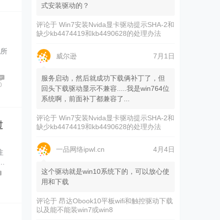
式安装驱动的？
评论于
Win7安装Nvida显卡驱动提示SHA-2和
缺少kb4474419和kb4490628的处理办法
无所
威尔逊
7月1日
服务启动，然后就成功下载俩补丁了，但
0
回头下载驱动显示不兼容.....我是win764位
系统啊，前面补丁都兼容了...
评论于
Win7安装Nvida显卡驱动提示SHA-2和
过
缺少kb4474419和kb4490628的处理办法
一品网络ipwl.cn
4月4日
注
…
这个驱动就是win10系统下的，可以放心使
用和下载
评论于
昂达Obook10平板wifi和触控驱动下载
以及能不能装win7或win8