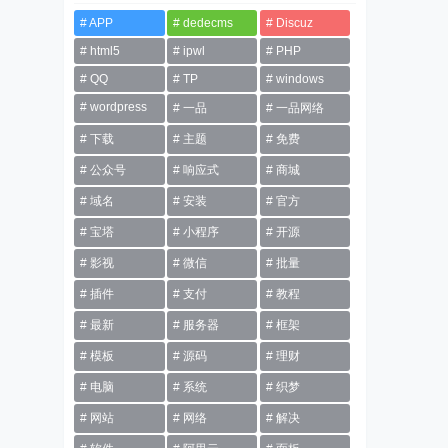
APP
dedecms
Discuz
html5
ipwl
PHP
QQ
TP
windows
wordpress
一品
一品网络
下载
主题
免费
公众号
响应式
商城
域名
安装
官方
宝塔
小程序
开源
影视
微信
批量
插件
支付
教程
最新
服务器
框架
模板
源码
理财
电脑
系统
织梦
网站
网络
解决