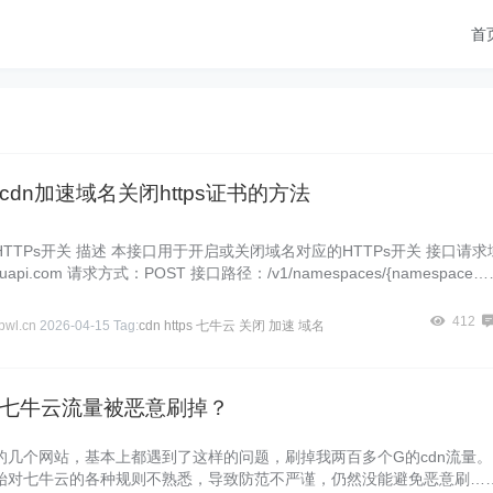
首
cdn加速域名关闭https证书的方法
TTPs开关 描述 本接口用于开启或关闭域名对应的HTTPs开关 接口请求
niuapi.com 请求方式：POST 接口路径：/v1/namespaces/{namespace
412
wl.cn
2026-04-15
Tag:
cdn
https
七牛云
关闭
加速
域名
七牛云流量被恶意刷掉？
的几个网站，基本上都遇到了这样的问题，刷掉我两百多个G的cdn流量。
始对七牛云的各种规则不熟悉，导致防范不严谨，仍然没能避免恶意刷…