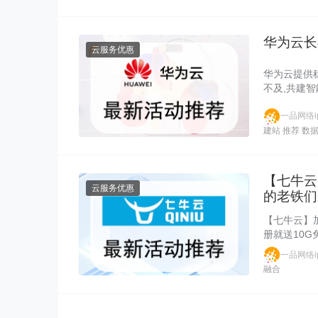
华为云长
云服务优惠
华为云提供
不及,共建智
一品网络ip
建站
推荐
数
【七牛云
云服务优惠
的老铁们
【七牛云】
册就送10
一品网络ip
融合