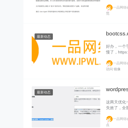
一品网络ip
范
bootc
最新动态
好办，一个
慢了，https:/
一品网络ip
访问
镜像
wordp
最新动态
这两天优化一
失效了，全
一品网络ip
点