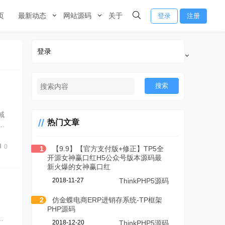
页
最新动态
网站源码
关于
登录
注册
登录
搜索
域
热门文章
……
0
1
【9.9】【官方支付版+修正】TP5全
开源女神赢口红H5公众号版本源码最
新火爆的女神赢口红
2018-11-27
ThinkPHP5源码
2
仿金蝶电商ERP进销存系统-TP框架
PHP源码
…
2018-12-20
ThinkPHP5源码