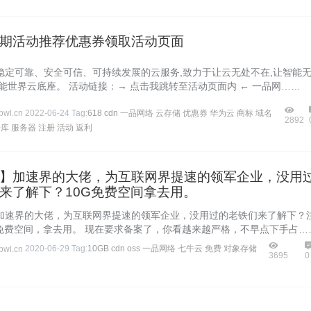
期活动推荐优惠券领取活动页面
稳定可靠、安全可信、可持续发展的云服务,致力于让云无处不在,让智能
能世界云底座。 活动链接：→ 点击我跳转至活动页面内 ← 一品网……
wl.cn
2022-06-24
Tag:
618
cdn
一品网络
云存储
优惠券
华为云
商标
域名
2892
据库
服务器
注册
活动
返利
】加速界的大佬，为互联网界提速的领军企业，没用
来了解下？10G免费空间拿去用。
加速界的大佬，为互联网界提速的领军企业，没用过的老铁们来了解下？
G免费空间，拿去用。 现在要求备案了，你看越来越严格，不早点下手占…
wl.cn
2020-06-29
Tag:
10GB
cdn
oss
一品网络
七牛云
免费
对象存储
3695
0