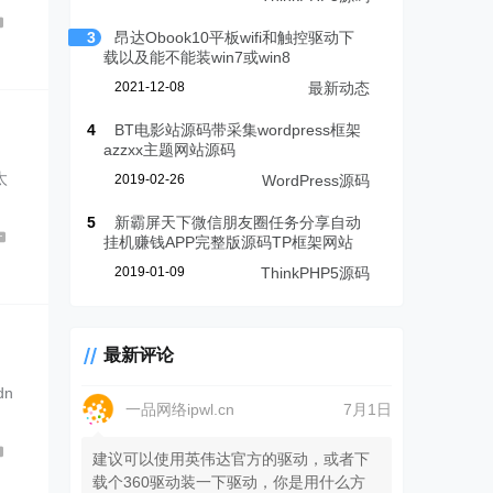
3
昂达Obook10平板wifi和触控驱动下
载以及能不能装win7或win8
2021-12-08
最新动态
4
BT电影站源码带采集wordpress框架
azzxx主题网站源码
太
2019-02-26
WordPress源码
5
新霸屏天下微信朋友圈任务分享自动
挂机赚钱APP完整版源码TP框架网站
0
2019-01-09
ThinkPHP5源码
最新评论
n
一品网络ipwl.cn
7月1日
建议可以使用英伟达官方的驱动，或者下
载个360驱动装一下驱动，你是用什么方