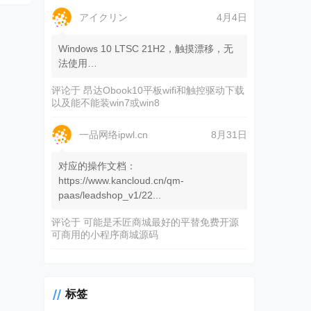
アイクリン
4月4日
Windows 10 LTSC 21H2，触摸漂移，无
法使用…
评论于
昂达Obook10平板wifi和触控驱动下载
以及能不能装win7或win8
一品网络ipwl.cn
8月31日
对应的操作文档：
https://www.kancloud.cn/qm-
paas/leadshop_v1/22...
评论于
可能是禾匠商城最好的平替免费开源
可商用的小程序商城源码
标签