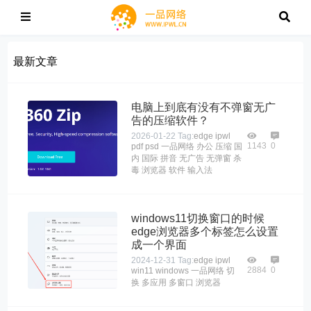
最新文章
电脑上到底有没有不弹窗无广
告的压缩软件？
2026-01-22
Tag:
edge
ipwl
1143
0
pdf
psd
一品网络
办公
压缩
国
内
国际
拼音
无广告
无弹窗
杀
毒
浏览器
软件
输入法
windows11切换窗口的时候
edge浏览器多个标签怎么设置
成一个界面
2024-12-31
Tag:
edge
ipwl
2884
0
win11
windows
一品网络
切
换
多应用
多窗口
浏览器