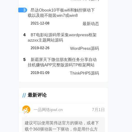
3
昂达Obook10平板wifi和触控驱动下
载以及能不能装win7或win8
2021-12-08
最新动态
4
BT电影站源码带采集wordpress框架
azzxx主题网站源码
2019-02-26
WordPress源码
5
新霸屏天下微信朋友圈任务分享自动
挂机赚钱APP完整版源码TP框架网站
2019-01-09
ThinkPHP5源码
最新评论
一品网络ipwl.cn
7月1日
建议可以使用英伟达官方的驱动，或者下
载个360驱动装一下驱动，你是用什么方