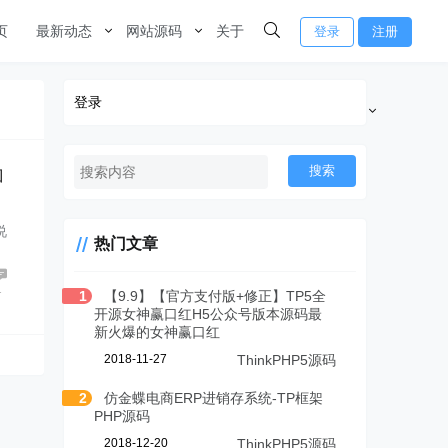
页
最新动态
网站源码
关于
登录
注册
登录
搜索
加
说
热门文章
1
1
【9.9】【官方支付版+修正】TP5全
开源女神赢口红H5公众号版本源码最
新火爆的女神赢口红
2018-11-27
ThinkPHP5源码
2
仿金蝶电商ERP进销存系统-TP框架
PHP源码
2018-12-20
ThinkPHP5源码