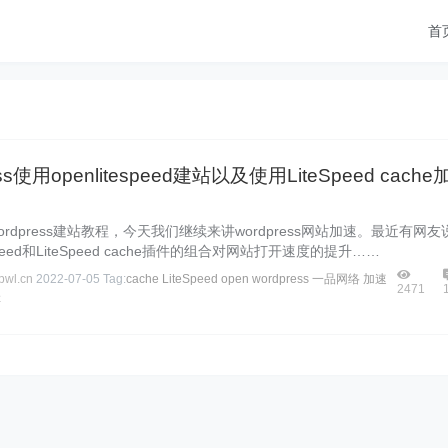
首
ess使用openlitespeed建站以及使用LiteSpeed cache
rdpress建站教程，今天我们继续来讲wordpress网站加速。最近有网友
eSpeed和LiteSpeed cache插件的组合对网站打开速度的提升……
wl.cn
2022-07-05
Tag:
cache
LiteSpeed
open
wordpress
一品网络
加速
2471
存