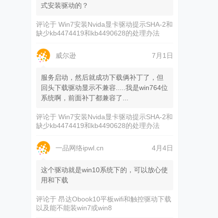
式安装驱动的？
评论于
Win7安装Nvida显卡驱动提示SHA-2和
缺少kb4474419和kb4490628的处理办法
威尔逊
7月1日
服务启动，然后就成功下载俩补丁了，但
回头下载驱动显示不兼容.....我是win764位
系统啊，前面补丁都兼容了...
评论于
Win7安装Nvida显卡驱动提示SHA-2和
缺少kb4474419和kb4490628的处理办法
一品网络ipwl.cn
4月4日
这个驱动就是win10系统下的，可以放心使
用和下载
评论于
昂达Obook10平板wifi和触控驱动下载
以及能不能装win7或win8