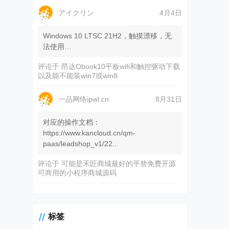
アイクリン
4月4日
Windows 10 LTSC 21H2，触摸漂移，无
法使用…
评论于
昂达Obook10平板wifi和触控驱动下载
以及能不能装win7或win8
一品网络ipwl.cn
8月31日
对应的操作文档：
https://www.kancloud.cn/qm-
paas/leadshop_v1/22...
评论于
可能是禾匠商城最好的平替免费开源
可商用的小程序商城源码
标签