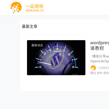
最新文章
wordpr
最新动态
速教程
继续分享wo
OpenLit
一品网络ip
建站
插件
缓