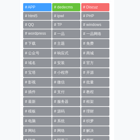
APP
dedecms
Discuz
html5
ipwl
PHP
QQ
TP
windows
wordpress
一品
一品网络
下载
主题
免费
公众号
响应式
商城
域名
安装
官方
宝塔
小程序
开源
影视
微信
批量
插件
支付
教程
最新
服务器
框架
模板
源码
理财
电脑
系统
织梦
网站
网络
解决