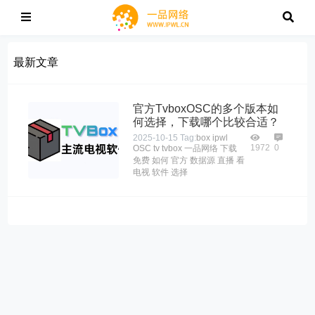
最新文章
官方TvboxOSC的多个版本如
何选择，下载哪个比较合适？
2025-10-15
Tag:
box
ipwl
1972
0
OSC
tv
tvbox
一品网络
下载
免费
如何
官方
数据源
直播
看
电视
软件
选择