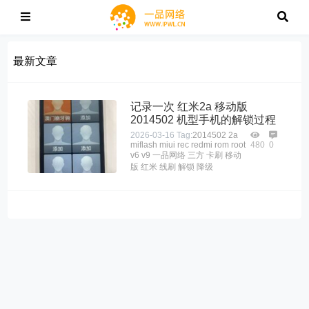
最新文章
记录一次 红米2a 移动版
2014502 机型手机的解锁过程
2026-03-16
Tag:
2014502
2a
miflash
miui
rec
redmi
rom
root
480
0
v6
v9
一品网络
三方
卡刷
移动
版
红米
线刷
解锁
降级