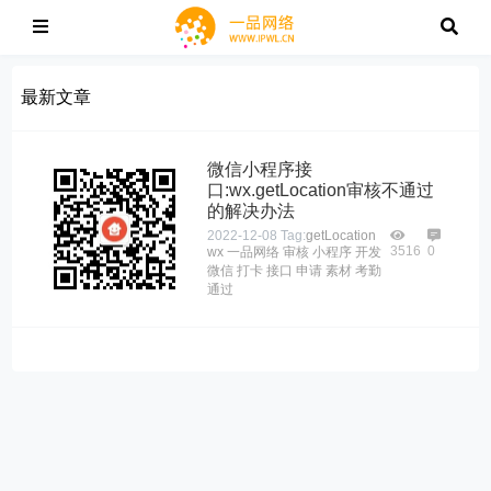
最新文章
微信小程序接
口:wx.getLocation审核不通过
的解决办法
2022-12-08
Tag:
getLocation
3516
0
wx
一品网络
审核
小程序
开发
微信
打卡
接口
申请
素材
考勤
通过