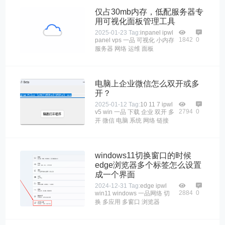
仅占30mb内存，低配服务器专
用可视化面板管理工具
2025-01-23
Tag:
inpanel
ipwl
1842
0
panel
vps
一品
可视化
小内存
服务器
网络
运维
面板
电脑上企业微信怎么双开或多
开？
2025-01-12
Tag:
10
11
7
ipwl
2794
0
v5
win
一品
下载
企业
双开
多
开
微信
电脑
系统
网络
链接
windows11切换窗口的时候
edge浏览器多个标签怎么设置
成一个界面
2024-12-31
Tag:
edge
ipwl
2884
0
win11
windows
一品网络
切
换
多应用
多窗口
浏览器