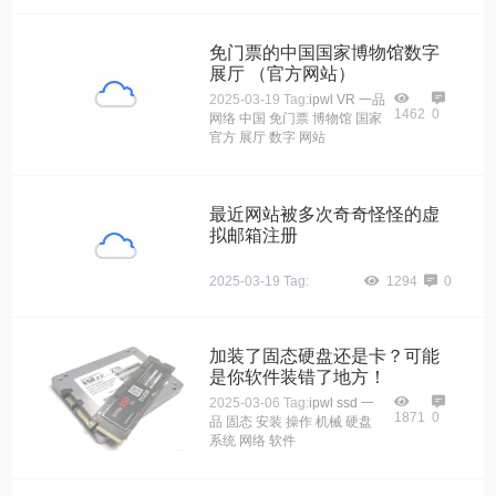
免门票的中国国家博物馆数字
展厅 （官方网站）
2025-03-19
Tag:
ipwl
VR
一品
1462
0
网络
中国
免门票
博物馆
国家
官方
展厅
数字
网站
最近网站被多次奇奇怪怪的虚
拟邮箱注册
2025-03-19
Tag:
1294
0
加装了固态硬盘还是卡？可能
是你软件装错了地方！
2025-03-06
Tag:
ipwl
ssd
一
1871
0
品
固态
安装
操作
机械
硬盘
系统
网络
软件