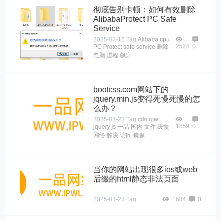
彻底告别卡顿：如何有效删除
AlibabaProtect PC Safe
Service
2025-02-16
Tag:
Alibaba
cpu
2524
0
PC
Protect
safe
service
删除
电脑
进程
飙升
bootcss.com网站下的
jquery.min.js变得死慢死慢的怎
么办？
2025-01-23
Tag:
cdn
ipwl
1859
0
jquery
js
一品
国内
文件
缓慢
网络
解决
访问
镜像
当你的网站出现很多ios或web
后缀的html静态非法页面
2025-01-23
Tag:
1684
0