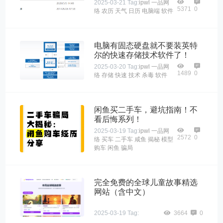
2025-03-21
Tag:
ipwl
一品网
5371
0
络
农历
天气
日历
电脑端
软件
电脑有固态硬盘就不要装英特
尔的快速存储技术软件了！
2025-03-20
Tag:
ipwl
一品网
1489
0
络
存储
快速
技术
杀毒
软件
闲鱼买二手车，避坑指南！不
看后悔系列！
2025-03-19
Tag:
ipwl
一品网
2572
0
络
买车
二手车
咸鱼
揭秘
模型
购车
闲鱼
骗局
完全免费的全球儿童故事精选
网站（含中文）
2025-03-19
Tag:
3664
0