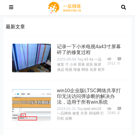
最新文章
记录一下小米电视4a43寸屏幕
碎了的修复过程
2025-09-04
Tag:
43
4a
一品
1011
0
修复
寸
小米
屏幕
损坏
换屏
液晶
电视
维修
网络
花屏
裂开
win10企业版LTSC网络共享打
印无法访问弹诊断的解决办
法，适用于所有win系统
2024-01-11
Tag:
ipwl
win10
2540
0
一品网络
修复
共享
局域网
打
印机
诊断