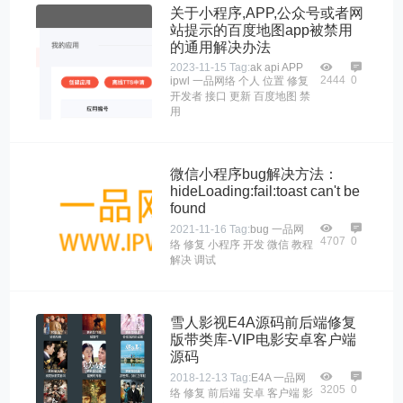
关于小程序,APP,公众号或者网
站提示的百度地图app被禁用
的通用解决办法
2023-11-15
Tag:
ak
api
APP
2444
0
ipwl
一品网络
个人
位置
修复
开发者
接口
更新
百度地图
禁
用
微信小程序bug解决方法：
hideLoading:fail:toast can't be
found
2021-11-16
Tag:
bug
一品网
4707
0
络
修复
小程序
开发
微信
教程
解决
调试
雪人影视E4A源码前后端修复
版带类库-VIP电影安卓客户端
源码
2018-12-13
Tag:
E4A
一品网
3205
0
络
修复
前后端
安卓
客户端
影