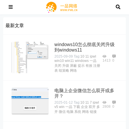
最新文章
windows10怎么彻底关闭升级
到windows11
2025-09-09
Tag:
10
11
ipwl
1413
0
win10
win11
windows
一品
关闭
升级
屏蔽
提示
有效
注册
表
组策略
网络
电脑上企业微信怎么双开或多
开？
2025-01-12
Tag:
10
11
7
ipwl
2808
0
v5
win
一品
下载
企业
双开
多
开
微信
电脑
系统
网络
链接