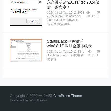
永久激活win10/11 ltsc 2024仅
需一条命令！
2024-08-23
Tag:
10
11
2024
2025
ip
ipwl
ltsc
office
sql
10513
0
studio
visul
windows
xp
一
品
永久
激活
网络
StartIsBack++免激活
win8/8.1/10/11全版本收录
2023-01-14
Tag:
10
11
8
8.1
2995
1
StartIsBack
win
一品网络
传
统
软件
Copyright © 2020 一品网络
CorePress Theme
Powered by WordPress