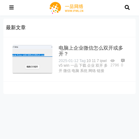
最新文章
电脑上企业微信怎么双开或多
开？
2025-01-12
Tag:
10
11
7
ipwl
2796
0
v5
win
一品
下载
企业
双开
多
开
微信
电脑
系统
网络
链接