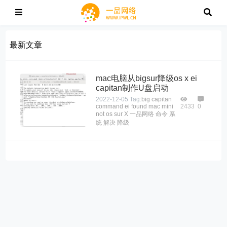
最新文章
mac电脑从bigsur降级os x ei
capitan制作U盘启动
2022-12-05
Tag:
big
capitan
command
ei
found
mac
mini
2433
0
not
os
sur
X
一品网络
命令
系
统
解决
降级