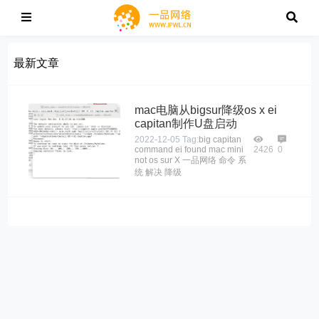
最新文章
mac电脑从bigsur降级os x ei
capitan制作U盘启动
2022-12-05
Tag:
big
capitan
command
ei
found
mac
mini
2426
0
not
os
sur
X
一品网络
命令
系
统
解决
降级